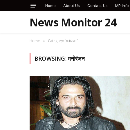
Home
About Us
Contact Us
MP Info
News Monitor 24
Home
Category: "मनोरंजन"
»
BROWSING:
मनोरंजन