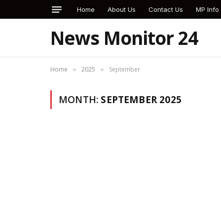
Home
About Us
Contact Us
MP Info
News Monitor 24
Home
2025
September
»
»
MONTH:
SEPTEMBER 2025