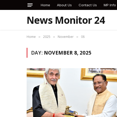
Home
About Us
Contact Us
MP Info
News Monitor 24
Home
2025
November
08
»
»
»
DAY:
NOVEMBER 8, 2025