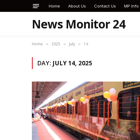
Home
About Us
Contact Us
MP Info
News Monitor 24
Home
2025
July
14
»
»
»
DAY:
JULY 14, 2025