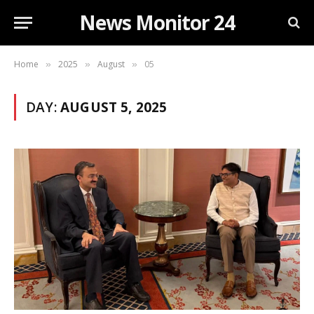
News Monitor 24
Home
2025
August
05
»
»
»
DAY:
AUGUST 5, 2025